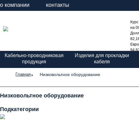
о компании
контакты
Курс
на 0
Дол
82,1
Евро
94,8
Кабельно-проводниковая
Изделия для прокладки
продукция
кабеля
Низковольтное оборудование
Главная
Низковольтное оборудование
Подкатегории